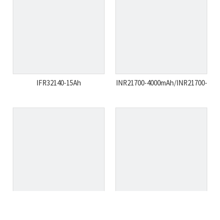
IFR32140-15Ah
INR21700-4000mAh/INR21700-
5000A
INR18650-20NF
IFR18650-20NC